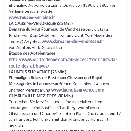
Ehemalige Auberge du Lion d'Or, die von 1880 bis 1882 von
Verlaine besucht wurde.
www.musee-verlaine.fr
LA CASSINE-VENDRESSE (25 Min.)
Domaine du Haut Fourneau de Vendresse
Spielplatz für
Kinder von 2 bis 14 Jahren, Ton und Licht ""die Magie des
www.domaine-de-vendresse.fr
Feuers", Angeln ...
von April bis Ende September
Etappe des Abteienrades:
http://www.visitardenne.com/all-access/fr/circuits/la-
route-des-abbayes/
LAUNOIS SUR VENCE
(25 Min.)
Ehemaliges Relais de Poste aux Chevaux und Royal
Messageries in Launois-sur-Vence
Kostenlose Besuche
www.launoissurvence.com
undnach Vereinbarung
CHARLEVILLE-MEZIERES (30 Min.)
Entdecken Sie Mézières und seine mittelalterlichen
Festungen, seine Basilika mit außergewöhnlichen
Glasfenstern und Charleville, seinen Place Ducale aus dem 17.
Jahrhundert, Führungen mit dem Fremdenverkehrsamt
möglich.
Das Ardennen-Museum und das Rimbaud-Museum