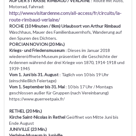
AUF DER STRASSE RIMBAUD / VERLAINE
: Route mit Auto,
Motorrad, Fahrrad:
http://www.visitardenne.com/all-access/fr/circuits/la-
route-rimbaud-verlaine/
ROCHE (10 Minuten / 8km)
Urlaubsort von Arthur Rimbaud
Waschhaus, Mauer des Familienbauernhofs, Wanderung auf
den Spuren des Dichters.
PORCIAN NOVION (20 Min.)
Kriegs- und Friedensmuseum
: Dieses im Januar 2018
wiedereröffnete Museum präsentiert die Geschichte der
Ardennen während der drei Kriege von 1870, 1914-1918 und
1939-1945
Vom 1. Juni bis 31. August
: Täglich von 10 bis 19 Uhr
(einschließlich Feiertage)
Vom 1. September bis 31. Mai
: 10 bis 17 Uhr / Montags
geschlossen außer für Gruppen (nach Vereinbarung)
https://www.guerreetpaix.fr/
RETHEL (20 Min.)
Kirche Saint-Nicolas in Rethel
Geöffnet von Mitte Juni bis
Ende August
JUNIVILLE (23 Min.)
Verlaine-Museum in Juniville