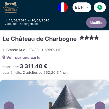
EUR
0
du
15/08/2026
au
20/08/2026
Modifier
2 adultes 1 hébergement
Le Château de Charbogne
11 Grande Rue - 08130 CHARBOGNE
Voir sur une carte
3 311,40 €
à partir de
pour 5 nuits, 2 adultes ou 662,20 € / nuit