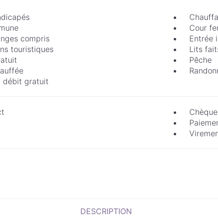
ndicapés
Chauffa
mune
Cour f
linges compris
Entrée 
ns touristiques
Lits fait
atuit
Pêche
hauffée
Randon
 débit gratuit
ct
Chèque
Paiemen
Vireme
DESCRIPTION