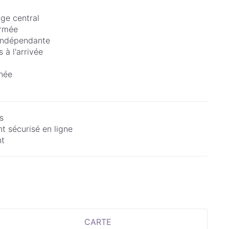
ge central
ermée
indépendante
s à l'arrivée
née
s
t sécurisé en ligne
nt
CARTE