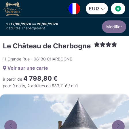
EUR
0
du
17/08/2026
au
26/08/2026
Modifier
2 adultes 1 hébergement
Le Château de Charbogne
11 Grande Rue - 08130 CHARBOGNE
Voir sur une carte
4 798,80 €
à partir de
pour 9 nuits, 2 adultes ou 533,11 € / nuit