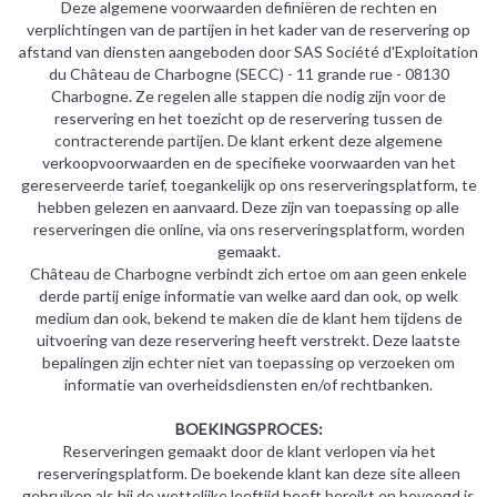
Deze algemene voorwaarden definiëren de rechten en
verplichtingen van de partijen in het kader van de reservering op
afstand van diensten aangeboden door SAS Société d'Exploitation
du Château de Charbogne (SECC) - 11 grande rue - 08130
Charbogne. Ze regelen alle stappen die nodig zijn voor de
reservering en het toezicht op de reservering tussen de
contracterende partijen. De klant erkent deze algemene
verkoopvoorwaarden en de specifieke voorwaarden van het
gereserveerde tarief, toegankelijk op ons reserveringsplatform, te
hebben gelezen en aanvaard. Deze zijn van toepassing op alle
reserveringen die online, via ons reserveringsplatform, worden
gemaakt.
Château de Charbogne verbindt zich ertoe om aan geen enkele
derde partij enige informatie van welke aard dan ook, op welk
medium dan ook, bekend te maken die de klant hem tijdens de
uitvoering van deze reservering heeft verstrekt. Deze laatste
bepalingen zijn echter niet van toepassing op verzoeken om
informatie van overheidsdiensten en/of rechtbanken.
BOEKINGSPROCES:
Reserveringen gemaakt door de klant verlopen via het
reserveringsplatform. De boekende klant kan deze site alleen
gebruiken als hij de wettelijke leeftijd heeft bereikt en bevoegd is