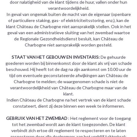
door nalatigheid van de klant tijdens de huur, vallen onder hun
verantwoordelijkheid.
In geval van ongemak buiten de macht van de eigenaar (openbare
of particuliere staking, gas- of elektriciteitsstoring, enz.), kan de
klant Château de Charbogne niet aansprakelijk stellen. Ook in het
geval van een administratieve sluiting van het zwembad waartoe
de Regionale Gezondheidsdienst besluit, kan Château de
Charbogne niet aansprakelijk worden gesteld.
STAAT VAN HET GEBOUW EN INVENTARIS:
De gehuurde
goederen worden bij binnenkomst door de klant als vrij van schade
beschouwd. Hij heeft tot de dag na zijn aankomst om 10.00 uur de
tijd om eventuele geconstateerde afwijkingen aan Château de
Charbogne te melden; de waargenomen schade is niet de
verantwoordelijkheid van Château de Charbogne maar van de
klant.
Indien Château de Charbogne na het vertrek van de klant schade
constateert, dient zij deze binnen een week te informeren.
GEBRUIK VAN HET ZWEMBAD
: Het reglement voor de toegang
tot het zwembad wordt aan de klant toegezonden. De klant
verbindt zich ertoe dit reglement te respecteren en te laten
respecteren door alle deelnemers aan het verblijf (uittreksel: