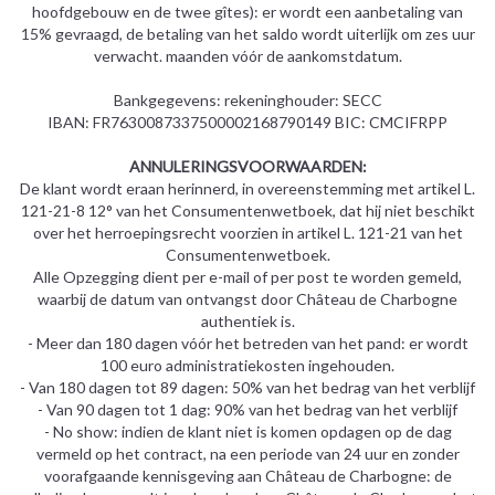
hoofdgebouw en de twee gîtes): er wordt een aanbetaling van
15% gevraagd, de betaling van het saldo wordt uiterlijk om zes uur
verwacht. maanden vóór de aankomstdatum.
Bankgegevens: rekeninghouder: SECC
IBAN: FR7630087337500002168790149 BIC: CMCIFRPP
ANNULERINGSVOORWAARDEN:
De klant wordt eraan herinnerd, in overeenstemming met artikel L.
121-21-8 12° van het Consumentenwetboek, dat hij niet beschikt
over het herroepingsrecht voorzien in artikel L. 121-21 van het
Consumentenwetboek.
Alle
Opzegging dient per e-mail of per post te worden gemeld,
waarbij de datum van ontvangst door Château de Charbogne
authentiek is.
- Meer dan 180 dagen vóór het betreden van het pand: er wordt
100 euro administratiekosten ingehouden.
- Van 180 dagen tot 89 dagen: 50% van het bedrag van het verblijf
- Van 90 dagen tot 1 dag: 90% van het bedrag van het verblijf
- No show: indien de klant niet is komen opdagen op de dag
vermeld op het contract, na een periode van 24 uur en zonder
voorafgaande kennisgeving aan Château de Charbogne: de