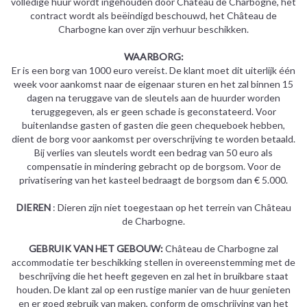
volledige huur wordt ingehouden door Château de Charbogne, het
contract wordt als beëindigd beschouwd, het Château de
Charbogne kan over zijn verhuur beschikken.
WAARBORG:
Er is een borg van 1000 euro vereist. De klant moet dit uiterlijk één
week voor aankomst naar de eigenaar sturen en het zal binnen 15
dagen na teruggave van de sleutels aan de huurder worden
teruggegeven, als er geen schade is geconstateerd. Voor
buitenlandse gasten of gasten die geen chequeboek hebben,
dient de borg voor aankomst per overschrijving te worden betaald.
Bij verlies van sleutels wordt een bedrag van 50 euro als
compensatie in mindering gebracht op de borgsom. Voor de
privatisering van het kasteel bedraagt de borgsom dan € 5.000.
DIEREN
: Dieren zijn niet toegestaan op het terrein van Château
de Charbogne.
GEBRUIK VAN HET GEBOUW:
Château de Charbogne zal
accommodatie ter beschikking stellen in overeenstemming met de
beschrijving die het heeft gegeven en zal het in bruikbare staat
houden. De klant zal op een rustige manier van de huur genieten
en er goed gebruik van maken, conform de omschrijving van het