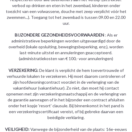
verbod op drinken en eten in het zwembad, kinderen onder
toezicht van een volwassene, douche met zeep verplicht vóór het
zwemmen...). Toegang tot het zwembad is tussen 09.00 en 22.00
uur.
BIJZONDERE GEZONDHEIDSVOORWAARDEN
: Als er
administratieve beperkingen worden uitgevaardigd door de
overheid (lokale opsluiting, bewegingsbeperking, enz.), worden
last-minute uitstel en annuleringen geaccepteerd.
(administratiekosten van € 100,- voor annuleringen)
VERZEKERING:
De klant is verplicht de hem toevertrouwde of
verhuurde lokalen te verzekeren. Hij moet daarom controleren of
zijn hoofdwoningcontract voorziet in de verlenging van de
vakantiehuur (vakantiehuur). Zo niet, dan moet hij contact
opnemen met zijn verzekeringsmaatschappij en de verlenging van
de garantie aanvragen of in het bijzonder een contract afsluiten
onder het kopje 'resort' clausule. Bij binnenkomst in het pand is
een verzekeringscertificaat vereist, of bij gebreke daarvan een
beëdigde verklaring.
VEILIGHEID:
Vanwege de bijzonderheid van de plaats: 16e-eeuws